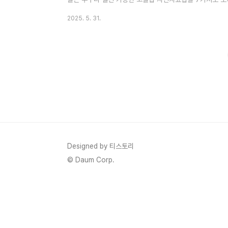
버튼에서 확인해보세요. 고혈압 자연치료 바로보기 1. 나트
2025. 5. 31.
인스턴트 음식, 장류 섭취를 줄이고 싱겁게 먹는 습관이 필
풍부한 식품은 혈압 조절에 도움을 줍니다. 바나나, 시금치,
유산소 운동매일 30분 이상 걷기나 자전거 타기, 수영 등은
Designed by 티스토리
© Daum Corp.