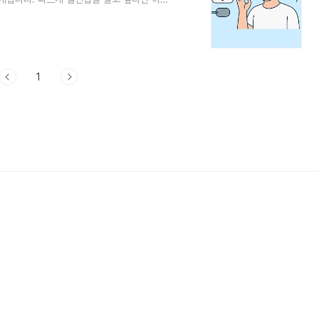
륨 줄이기 짠 음식은 혈압을 올립니다. 국물,
요합니다.2. 채소·과일 섭취칼륨·마그네슘이
 아보카도, 토마토 등을 자주 섭취하세요.3.
 혈관 탄력 향상과 혈압 하강..
1