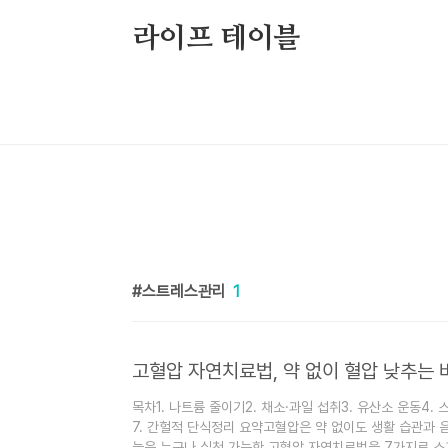
본문 바로가기
라이프 테이블
스트레스관리
1
고혈압 자연치료법, 약 없이 혈압 낮추는 
목차1. 나트륨 줄이기2. 채소·과일 섭취3. 유산소 운동4. 
7. 간헐적 단식정리 요약고혈압은 약 없이도 생활 습관과 
늘은 누구나 실천 가능한 고혈압 자연치료법을 7가지로 소