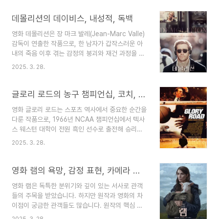
임의 차이점을 주요 스토리, 캐릭터, 세계관 설정을
중심으로 자세히 비교 분석해 보겠습니다.1. 플레이
데몰리션의 데이비스, 내성적, 독백
어와 몬스터마인크래프트 원작은 기본적으로 스토
영화 데몰리션은 장 마크 발레(Jean-Marc Valle)
리가 없습니다. 게임 내에서 플레이어는 자유롭게
감독이 연출한 작품으로, 한 남자가 갑작스러운 아
자원을 채집하고, 건축을 하며, 크리퍼(Creeper)와
내의 죽음 이후 겪는 감정의 붕괴와 재건 과정을 그
같은 몬스터를 피하거나 물리치는 등 자신만의 이야
린 드라마 영화입니다. 영화는 원작 소설의 감정선
기를 만들어 나갑니다. 플레이어의 창의성이 게임의
2025. 3. 28.
과 주요 사건을 바탕으로 제작되었지만, 스토리 전
핵심이기 때문에, 원작에서는 미리 정해진 스토리
개 방식과 캐릭터 해석에서 여러 차이를 보입니다.
라인이 존재하지 않습니다. 원작에서 게임의 목표는
원작은 주인공의 내면 심리와 상실감에 대한 깊이
글로리 로드의 농구 챔피언십, 코치, 슬로우
엔더 드래곤(Ender..
있는 묘사를 중점적으로 다루지만 영화는 주인공의
영화 글로리 로드는 스포츠 역사에서 중요한 순간을
감정을 시각적으로 표현하면서 보다 직접적이고 극
다룬 작품으로, 1966년 NCAA 챔피언십에서 텍사
적인 장면을 통해 관객의 공감을 끌어냅니다. 또한
스 웨스턴 대학이 전원 흑인 선수로 출전해 승리한
원작이 주인공의 내면 탐구에 집중했다면, 영화는
실화를 바탕으로 제작되었습니다. 원작은 실제 사건
주인공이 타인과의 관계를 통해 자신의 감정을 치유
2025. 3. 28.
의 구체적인 진행 과정과 선수들의 심리 상태, 그리
해 가는 과정에 중점을 둡니다. 이번 글에서는 영화
고 인종 차별 문제를 사실적으로 묘사합니다. 이에
와 원작의 차이를 스토리 전개, 캐릭터 해석, 연출
반해 영화는 스포츠 경기의 긴장감과 팀워크, 그리
영화 램의 욕망, 감정 표현, 카메라 앵글
방식의 세 가지..
고 인종 차별을 극복하는 과정에서의 감정적 요소를
영화 램은 독특한 분위기와 깊이 있는 서사로 관객
강조합니다. 원작이 사건의 사실성과 스포츠의 기술
들의 주목을 받았습니다. 하지만 원작과 영화의 차
적 측면을 중점적으로 다루지만 영화는 드라마틱한
이점이 궁금한 관객들도 많습니다. 원작의 핵심 메
연출과 감동적인 서사를 통해 관객의 감정을 자극합
시지가 영화에서 얼마나 잘 반영되었는지, 캐릭터
니다. 이 글에서는 영화와 원작의 차이를 스토리 전
2025. 3. 28.