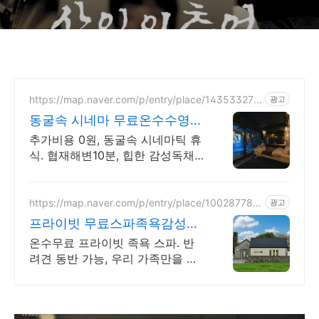
https://map.naver.com/p/entry/place/143533273
광고
1
동굴속 시네마 무료온수수영장
독특하고 아늑한 나만의아지트
추가비용 0원, 동굴속 시네마틱 휴
식. 협재해변10분, 힙한 감성독채,
무료바베큐 감성독채,동굴의 아늑
함 풀사이드 시네마의 낭만. 잊지
못할 태교여행&커플여행의 완성
https://map.naver.com/p/entry/place/100287782
광고
8
프라이빗 무료스파족욕감성숙
소 제주 돌담감성, 반려견 환영
온수무료 프라이빗 족욕 스파. 반
려견 동반 가능, 우리 가족만을 위
한 힐링공간. 제주 이주 10년차 부
부가 직접 짓고 꾸민 정성 가득 감
성 스테이, 야외 바베큐